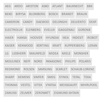
AEG
ARDO
ARISTON
ASKO
ATLANT
BAUKNECHT
BBK
BEKO
BIRYSA
BLOMBERG
BOSCH
BRANDT
BRAUN
CAMERON
CANDY
DAEWOO
DELONGHI
DELVENTO
DEXP
ELECTROLUX
ELENBERG
EVELUX
GAGGENAU
GORENJE
HAIER
HANSA
HOOVER
HYUNDAI
IKEA
INDESIT
IROBOT
KAISER
KENWOOD
KORTING
KRAFT
KUPPERSBERG
LERAN
LG
LIEBHERR
MAUNFELD
MIDEA
MIELE
MONSHER
MOULINEX
NEFF
NORD
PANASONIC
PHILIPS
POLARIS
REDMOND
ROLSEN
SAMSUNG
SCARLET
SCHAUB-LORENZ
SHARP
SIEMENS
SIMFER
SMEG
STINOL
TEFAL
TEKA
THOMAS
VESTEL
VITEK
VYATKA
WEISSGAUFF
WHIRLPOOL
ZANUSSI
ZELMER
ZEROWATT
ZIGMUND-SHTAIN