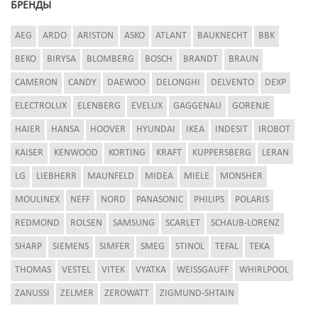
БРЕНДЫ
AEG
ARDO
ARISTON
ASKO
ATLANT
BAUKNECHT
BBK
BEKO
BIRYSA
BLOMBERG
BOSCH
BRANDT
BRAUN
CAMERON
CANDY
DAEWOO
DELONGHI
DELVENTO
DEXP
ELECTROLUX
ELENBERG
EVELUX
GAGGENAU
GORENJE
HAIER
HANSA
HOOVER
HYUNDAI
IKEA
INDESIT
IROBOT
KAISER
KENWOOD
KORTING
KRAFT
KUPPERSBERG
LERAN
LG
LIEBHERR
MAUNFELD
MIDEA
MIELE
MONSHER
MOULINEX
NEFF
NORD
PANASONIC
PHILIPS
POLARIS
REDMOND
ROLSEN
SAMSUNG
SCARLET
SCHAUB-LORENZ
SHARP
SIEMENS
SIMFER
SMEG
STINOL
TEFAL
TEKA
THOMAS
VESTEL
VITEK
VYATKA
WEISSGAUFF
WHIRLPOOL
ZANUSSI
ZELMER
ZEROWATT
ZIGMUND-SHTAIN