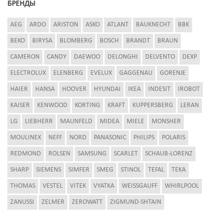
БРЕНДЫ
AEG
ARDO
ARISTON
ASKO
ATLANT
BAUKNECHT
BBK
BEKO
BIRYSA
BLOMBERG
BOSCH
BRANDT
BRAUN
CAMERON
CANDY
DAEWOO
DELONGHI
DELVENTO
DEXP
ELECTROLUX
ELENBERG
EVELUX
GAGGENAU
GORENJE
HAIER
HANSA
HOOVER
HYUNDAI
IKEA
INDESIT
IROBOT
KAISER
KENWOOD
KORTING
KRAFT
KUPPERSBERG
LERAN
LG
LIEBHERR
MAUNFELD
MIDEA
MIELE
MONSHER
MOULINEX
NEFF
NORD
PANASONIC
PHILIPS
POLARIS
REDMOND
ROLSEN
SAMSUNG
SCARLET
SCHAUB-LORENZ
SHARP
SIEMENS
SIMFER
SMEG
STINOL
TEFAL
TEKA
THOMAS
VESTEL
VITEK
VYATKA
WEISSGAUFF
WHIRLPOOL
ZANUSSI
ZELMER
ZEROWATT
ZIGMUND-SHTAIN