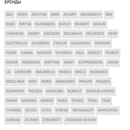
БРЕНДЫ
AEG
ARDO
ARISTON
ASKO
ATLANT
BAUKNECHT
BBK
BEKO
BIRYSA
BLOMBERG
BOSCH
BRANDT
BRAUN
CAMERON
CANDY
DAEWOO
DELONGHI
DELVENTO
DEXP
ELECTROLUX
ELENBERG
EVELUX
GAGGENAU
GORENJE
HAIER
HANSA
HOOVER
HYUNDAI
IKEA
INDESIT
IROBOT
KAISER
KENWOOD
KORTING
KRAFT
KUPPERSBERG
LERAN
LG
LIEBHERR
MAUNFELD
MIDEA
MIELE
MONSHER
MOULINEX
NEFF
NORD
PANASONIC
PHILIPS
POLARIS
REDMOND
ROLSEN
SAMSUNG
SCARLET
SCHAUB-LORENZ
SHARP
SIEMENS
SIMFER
SMEG
STINOL
TEFAL
TEKA
THOMAS
VESTEL
VITEK
VYATKA
WEISSGAUFF
WHIRLPOOL
ZANUSSI
ZELMER
ZEROWATT
ZIGMUND-SHTAIN