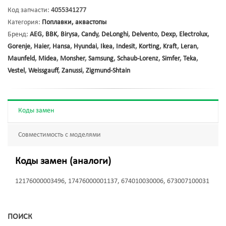
Код запчасти:
4055341277
Категория:
Поплавки, аквастопы
Бренд:
AEG
,
BBK
,
Birysa
,
Candy
,
DeLonghi
,
Delvento
,
Dexp
,
Electrolux
,
Gorenje
,
Haier
,
Hansa
,
Hyundai
,
Ikea
,
Indesit
,
Korting
,
Kraft
,
Leran
,
Maunfeld
,
Midea
,
Monsher
,
Samsung
,
Schaub-Lorenz
,
Simfer
,
Teka
,
Vestel
,
Weissgauff
,
Zanussi
,
Zigmund-Shtain
Коды замен
Совместимость с моделями
Коды замен (аналоги)
12176000003496, 17476000001137, 674010030006, 673007100031
ПОИСК