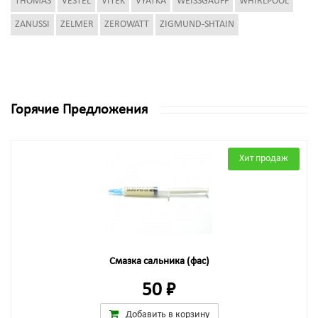
THOMAS
VESTEL
VITEK
VYATKA
WEISSGAUFF
WHIRLPOOL
ZANUSSI
ZELMER
ZEROWATT
ZIGMUND-SHTAIN
Горячие Предложения
Хит продаж
Смазка сальника (фас)
50 ₽
Добавить в корзину