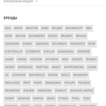
Электронные модули
БРЕНДЫ
AEG
ARDO
ARISTON
ASKO
ATLANT
BAUKNECHT
BBK
BEKO
BIRYSA
BLOMBERG
BOSCH
BRANDT
BRAUN
CAMERON
CANDY
DAEWOO
DELONGHI
DELVENTO
DEXP
ELECTROLUX
ELENBERG
EVELUX
GAGGENAU
GORENJE
HAIER
HANSA
HOOVER
HYUNDAI
IKEA
INDESIT
IROBOT
KAISER
KENWOOD
KORTING
KRAFT
KUPPERSBERG
LERAN
LG
LIEBHERR
MAUNFELD
MIDEA
MIELE
MONSHER
MOULINEX
NEFF
NORD
PANASONIC
PHILIPS
POLARIS
REDMOND
ROLSEN
SAMSUNG
SCARLET
SCHAUB-LORENZ
SHARP
SIEMENS
SIMFER
SMEG
STINOL
TEFAL
TEKA