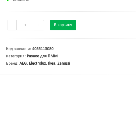
Комплект
-
+
В корзину
Код запчасти:
4055113080
Категория:
Разное для ПММ
Бренд:
AEG
,
Electrolux
,
Ikea
,
Zanussi